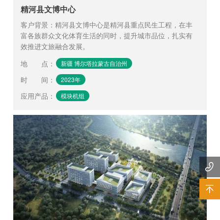
精河县文博中心
客户背景：精河县文博中心是精河县重点民生工程，在丰
富各族群众文化体育生活的同时，提升城市品位，扎实有
效推进文旅融合发展。
地 点
：
新疆 博尔塔拉蒙古自治州
时 间
：
2023年
应用产品
：
模块机组