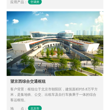
应用产品
：
空调类
望京西综合交通枢纽
客户背景：枢纽位于北京市朝阳区，建筑面积约5.8万平方
米，是集地铁、公交、出租车及自行车换乘于一体的综合
客运枢纽。
地 点
：
北京市