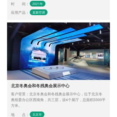
时 间
：
2021年
应用产品
：
直膨空调
北京冬奥会和冬残奥会展示中心
客户背景：北京冬奥会和冬残奥会展示中心，位于北京冬
奥组委办公区西南角，共三层，设4个展厅，总面积3300平
方米。
地 点
：
北京市