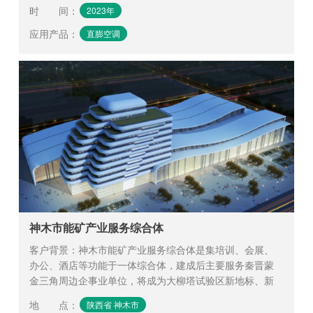
时 间
：
2023年
应用产品
：
直膨空调
神木市能矿产业服务综合体
客户背景：神木市能矿产业服务综合体是集培训、会展、
办公、酒店等功能于一体综合体，建成后主要服务秦晋蒙
金三角周边企事业单位，将成为大柳塔试验区新地标、新
名片。
地 点
：
陕西省 神木市