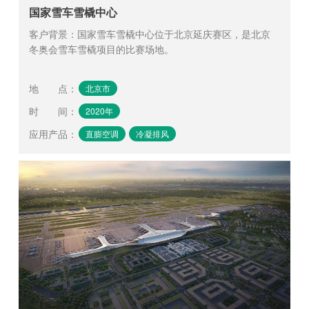
国家雪车雪橇中心
客户背景：国家雪车雪橇中心位于北京延庆赛区，是北京
冬奥会雪车雪橇项目的比赛场地。
地 点
：
北京市
时 间
：
2020年
应用产品
：
直膨空调
冷凝排风