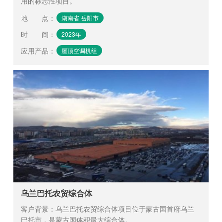
用的标志性项目。
地 点
：
湖南省 岳阳市
时 间
：
2023年
应用产品
：
屋顶空调机组
乌兰巴托农贸综合体
客户背景：乌兰巴托农贸综合体项目位于蒙古国首府乌兰
巴托市，是蒙古国体积最大综合体。