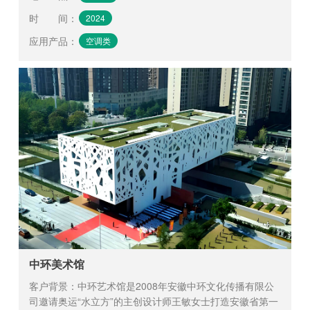
时 间
：
2024
应用产品
：
空调类
中环美术馆
客户背景：中环艺术馆是2008年安徽中环文化传播有限公
司邀请奥运“水立方”的主创设计师王敏女士打造安徽省第一