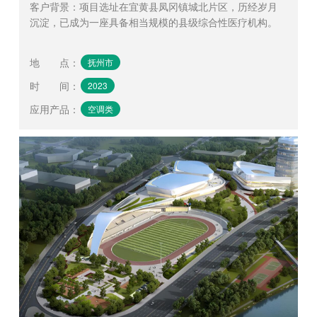
客户背景：项目选址在宜黄县凤冈镇城北片区，历经岁月
沉淀，已成为一座具备相当规模的县级综合性医疗机构。
地 点
：
抚州市
时 间
：
2023
应用产品
：
空调类