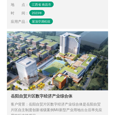
地 点
：
江西省 南昌市
时 间
：
2023年
应用产品
：
屋顶空调机组
岳阳自贸片区数字经济产业综合体
客户背景：岳阳自贸片区数字经济产业综合体是岳阳自贸
片区自主制度创新省级案例M0新型产业用地出台后率先应