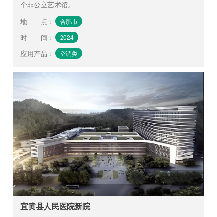
个非公立艺术馆。
地 点
：
合肥市
时 间
：
2024
应用产品
：
空调类
宜黄县人民医院新院