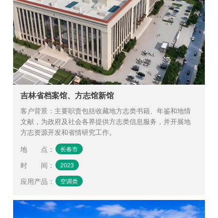
吉林省档案馆、方志馆新馆
客户背景：主要职责包括收藏地方志类书籍、年鉴和地情
文献，为政府及社会各界提供方志类信息服务，并开展地
方志资源开发和省情研究工作。
地 点
：
长春市
时 间
：
2023
应用产品
：
空调类