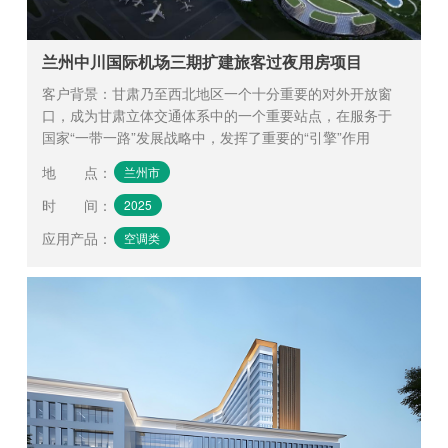
兰州中川国际机场三期扩建旅客过夜用房项目
客户背景：甘肃乃至西北地区一个十分重要的对外开放窗
口，成为甘肃立体交通体系中的一个重要站点，在服务于
国家“一带一路”发展战略中，发挥了重要的“引擎”作用
地 点
：
兰州市
时 间
：
2025
应用产品
：
空调类