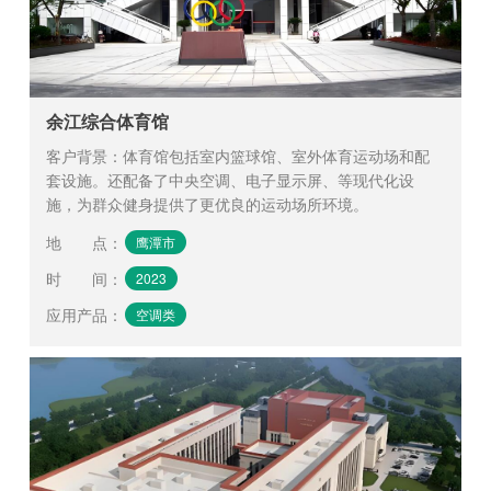
余江综合体育馆
客户背景：体育馆包括室内篮球馆、室外体育运动场和配
套设施。还配备了中央空调、电子显示屏、等现代化设
施，为群众健身提供了更优良的运动场所环境。
地 点
：
鹰潭市
时 间
：
2023
应用产品
：
空调类