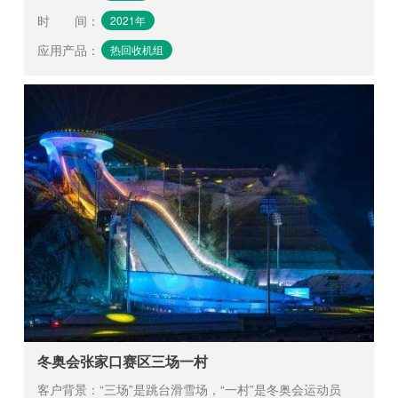
时 间
：
2021年
应用产品
：
热回收机组
冬奥会张家口赛区三场一村
客户背景：“三场”是跳台滑雪场，“一村”是冬奥会运动员