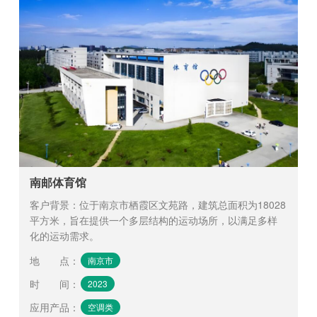
南邮体育馆
客户背景：位于南京市栖霞区文苑路，建筑总面积为18028
平方米，旨在提供一个多层结构的运动场所，以满足多样
化的运动需求。
地 点
：
南京市
时 间
：
2023
应用产品
：
空调类