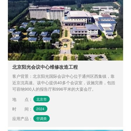
北京阳光会议中心维修改造工程
客户背景：北京阳光国际会议中心位于通州区西集镇，靠
近京沈高速。该中心提供40多个会议室，设施完善，包括
可容纳900人的报告厅和996平米的大宴会厅。
地 点
：
北京市
时 间
：
2024
应用产品
：
空调类