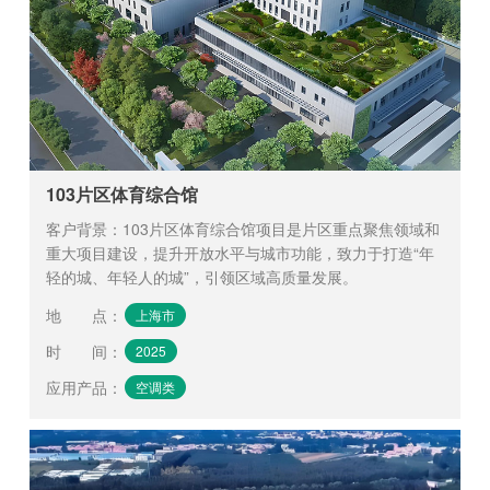
103片区体育综合馆
客户背景：103片区体育综合馆项目是片区重点聚焦领域和
重大项目建设，提升开放水平与城市功能，致力于打造“年
轻的城、年轻人的城”，引领区域高质量发展。
地 点
：
上海市
时 间
：
2025
应用产品
：
空调类